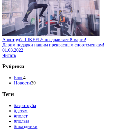
Аэротруба LIKEFLY поздравляет 8 марта!
Дарим подарки нашим прекрасным спортсменкам!
01.03.2022
Читать
Рубрики
Блог
4
Новости
30
Теги
#аэротруба
#детям
#полет
#польза
#праздники